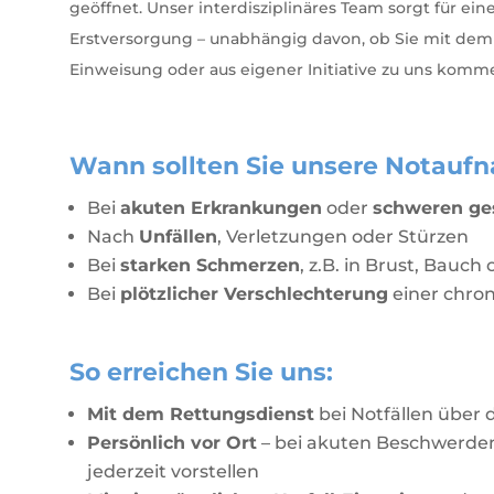
geöffnet. Unser interdisziplinäres Team sorgt für e
Erstversorgung – unabhängig davon, ob Sie mit dem R
Einweisung oder aus eigener Initiative zu uns komm
Wann sollten Sie unsere Notau
Bei
akuten Erkrankungen
oder
schweren ge
Nach
Unfällen
, Verletzungen oder Stürzen
Bei
starken Schmerzen
, z.B. in Brust, Bauch
Bei
plötzlicher Verschlechterung
einer chro
So erreichen Sie uns:
Mit dem Rettungsdienst
bei Notfällen über
Persönlich vor Ort
– bei akuten Beschwerden 
jederzeit vorstellen