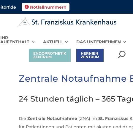
torf.de
Notfallnummern

IHR
AUFENTHALT
AKTUELL
DAS UNTERNEHMEN
ENDOPROTHETIK
HERNIEN
ZENTRUM
ZENTRUM
Zentrale Notaufnahme E
24 Stunden täglich – 365 Tage
Die
Zentrale Notaufnahme
(ZNA) im
St.
Franziskus 
für Patientinnen und Patienten mit akuten und dr