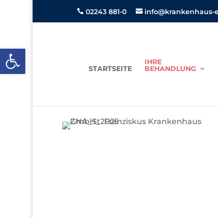
02243 881-0
info@krankenhaus-ei


Open toolbar
IHRE
STARTSEITE
BEHANDLUNG