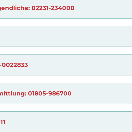
gendliche: 02231-234000
-0022833
mittlung: 01805-986700
11