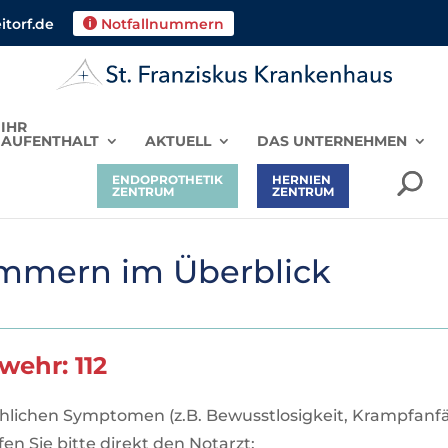
torf.de
Notfallnummern

IHR
AUFENTHALT
AKTUELL
DAS UNTERNEHMEN
ENDOPROTHETIK
HERNIEN
ZENTRUM
ZENTRUM
ummern im Überblick
wehr: 112
ohlichen Symptomen (z.B. Bewusstlosigkeit, Krampfanfä
fen Sie bitte direkt den Notarzt: