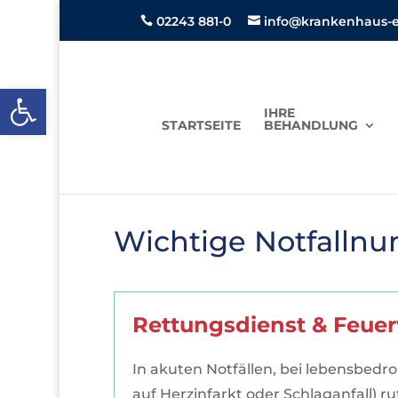
02243 881-0
info@krankenhaus-ei


Open toolbar
IHRE
STARTSEITE
BEHANDLUNG
Wichtige Notfalln
Rettungsdienst & Feuer
In akuten Notfällen, bei lebensbedr
auf Herzinfarkt oder Schlaganfall) ru