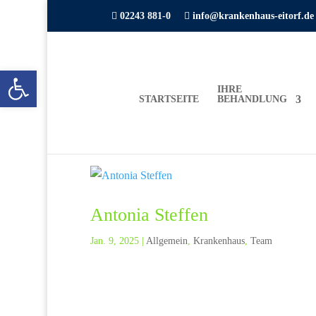

02243 881-0

info@krankenhaus-eitorf.de
Open toolbar
IHRE
STARTSEITE
BEHANDLUNG
Antonia Steffen
Jan. 9, 2025
|
Allgemein
,
Krankenhaus
,
Team