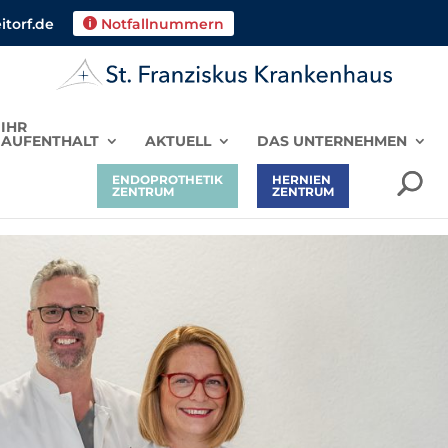
torf.de
Notfallnummern

IHR
AUFENTHALT
AKTUELL
DAS UNTERNEHMEN
ENDOPROTHETIK
HERNIEN
ZENTRUM
ZENTRUM