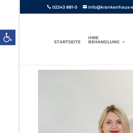
02243 881-0
info@krankenhaus-ei


Open toolbar
IHRE
STARTSEITE
BEHANDLUNG