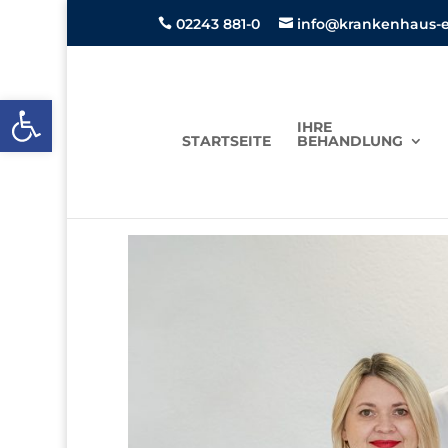
02243 881-0
info@krankenhaus-ei


Open toolbar
IHRE
STARTSEITE
BEHANDLUNG