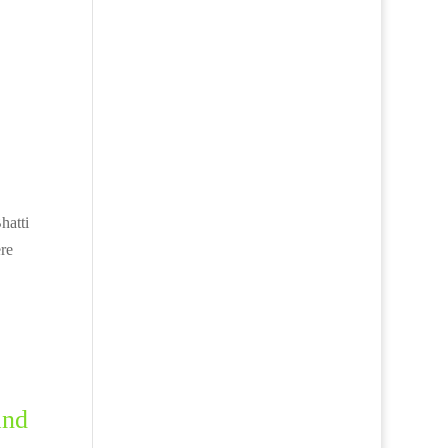
hatti
re
and