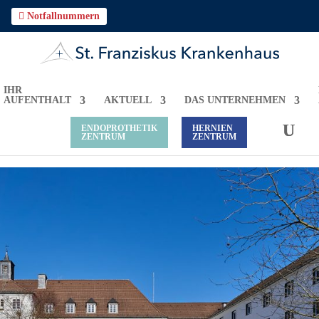

Notfallnummern
IHR
AUFENTHALT
AKTUELL
DAS UNTERNEHMEN
ENDOPROTHETIK
HERNIEN
ZENTRUM
ZENTRUM