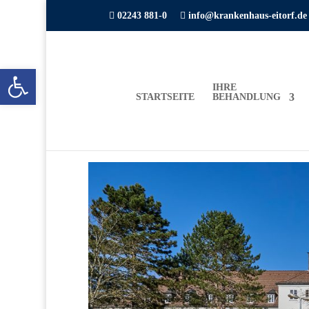

02243 881-0

info@krankenhaus-eitorf.de
Open toolbar
IHRE
STARTSEITE
BEHANDLUNG