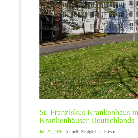
St. Franziskus Krankenhaus in 
Krankenhäuser Deutschlands
Juli 27, 2026
|
Aktuell
,
Neuigkeiten
,
Presse