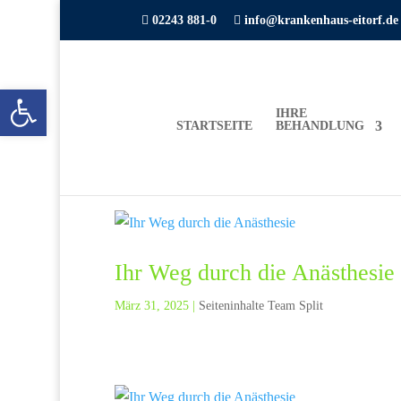

02243 881-0

info@krankenhaus-eitorf.de
Open toolbar
IHRE
STARTSEITE
BEHANDLUNG
Ihr Weg durch die Anästhesie
März 31, 2025
|
Seiteninhalte Team Split