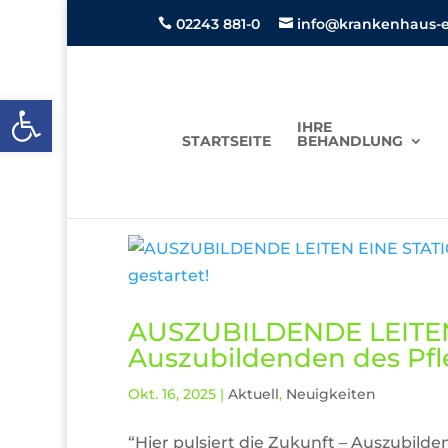
02243 881-0
info@krankenhaus-ei


Open toolbar
IHRE
STARTSEITE
BEHANDLUNG
AUSZUBILDENDE LEITEN 
Auszubildenden des Pfle
Okt. 16, 2025
|
Aktuell
,
Neuigkeiten
“Hier pulsiert die Zukunft – Auszubil