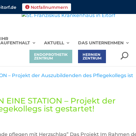
torf.de
Notfallnummern

IHR
AUFENTHALT
AKTUELL
DAS UNTERNEHMEN
ENDOPROTHETIK
HERNIEN
ZENTRUM
ZENTRUM
EINE STATION – Projekt der
gekollegs ist gestartet!
dende pflegen mit Herzschlag” Das Projekt Im Rahmen d