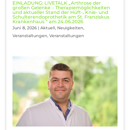
EINLADUNG: LIVETALK „Arthrose der
großen Gelenke – Therapiemöglichkeiten
und aktueller Stand der Hüft-, Knie- und
Schulterendoprothetik am St. Franziskus
Krankenhaus “ am 24.06.2026
Juni 8, 2026
|
Aktuell
,
Neuigkeiten
,
Veranstaltungen
,
Veranstaltungen