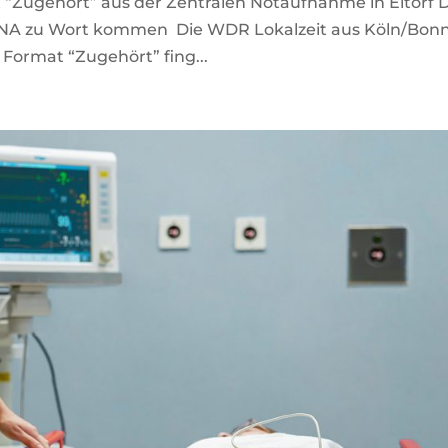
 “Zugehört” aus der Zentralen Notaufnahme in Eitorf 
ZNA zu Wort kommen Die WDR Lokalzeit aus Köln/Bon
 Format “Zugehört” fing...