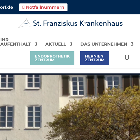
orf.de
Notfallnummern

IHR
AUFENTHALT
AKTUELL
DAS UNTERNEHMEN
ENDOPROTHETIK
HERNIEN
ZENTRUM
ZENTRUM