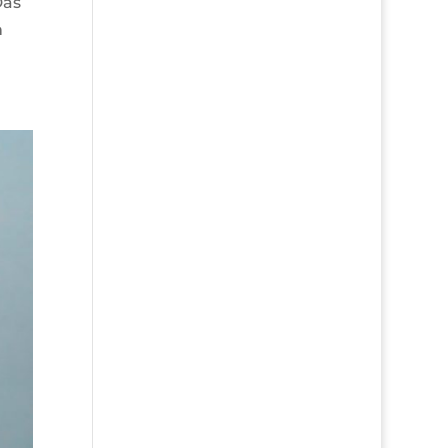
Das
n