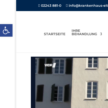
02243 881-0
info@krankenhaus-eit


Open toolbar
IHRE
STARTSEITE
BEHANDLUNG