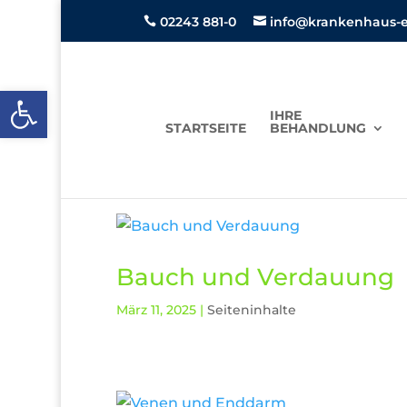
02243 881-0
info@krankenhaus-ei


Open toolbar
IHRE
STARTSEITE
BEHANDLUNG
Bauch und Verdauung
März 11, 2025
|
Seiteninhalte