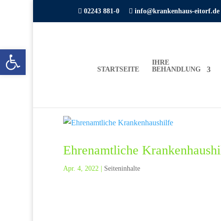

02243 881-0

info@krankenhaus-eitorf.de
Open toolbar
IHRE
STARTSEITE
BEHANDLUNG
Ehrenamtliche Krankenhaushi
Apr. 4, 2022
|
Seiteninhalte