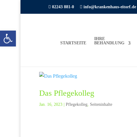

02243 881-0

info@krankenhaus-eitorf.de
Open toolbar
IHRE
STARTSEITE
BEHANDLUNG
Das Pflegekolleg
Jan. 16, 2023
|
Pflegekolleg
,
Seiteninhalte