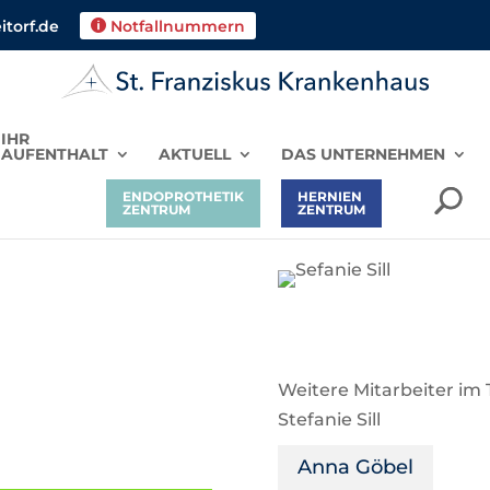
torf.de
Notfallnummern

IHR
AUFENTHALT
AKTUELL
DAS UNTERNEHMEN
ENDOPROTHETIK
HERNIEN
ZENTRUM
ZENTRUM
Weitere Mitarbeiter im
Stefanie Sill
Anna Göbel