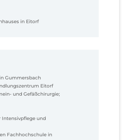
hauses in Eitorf
Z in Gummersbach
andlungszentrum Eitorf
mein- und Gefäßchirurgie;
r Intensivpflege und
hen Fachhochschule in