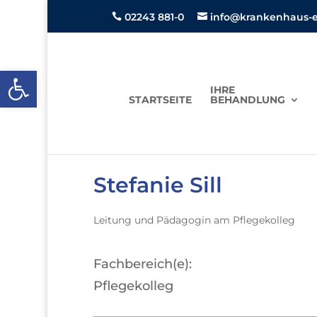
02243 881-0
info@krankenhaus-ei


Open toolbar
IHRE
STARTSEITE
BEHANDLUNG
Stefanie Sill
Leitung und Pädagogin am Pflegekolleg
Fachbereich(e):
Pflegekolleg