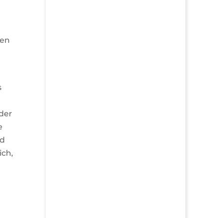
gen
s
 der
e
nd
ich,