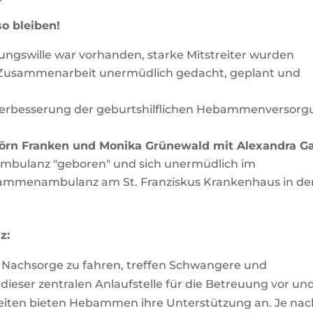
o bleiben!
ngswille war vorhanden, starke Mitstreiter wurden
Zusammenarbeit unermüdlich gedacht, geplant und
r Verbesserung der geburtshilflichen Hebammenversor
örn Franken und Monika Grünewald mit Alexandra G
bulanz "geboren" und sich unermüdlich im
bammenambulanz am St. Franziskus Krankenhaus in de
z:
er Nachsorge zu fahren, treffen Schwangere und
eser zentralen Anlaufstelle für die Betreuung vor un
zeiten bieten Hebammen ihre Unterstützung an. Je nac