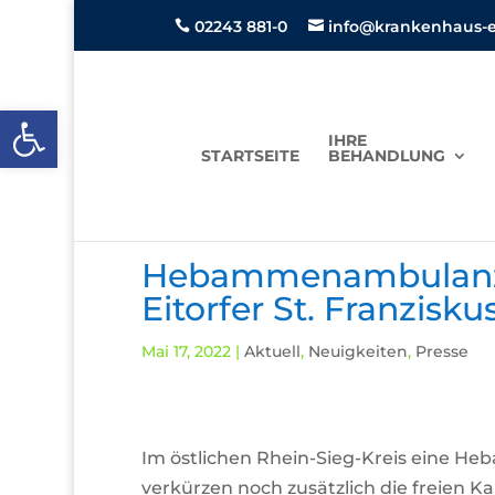
02243 881-0
info@krankenhaus-ei


Open toolbar
IHRE
STARTSEITE
BEHANDLUNG
Hebammenambulanz:
Eitorfer St. Franzisk
Mai 17, 2022
|
Aktuell
,
Neuigkeiten
,
Presse
Im östlichen Rhein-Sieg-Kreis eine H
verkürzen noch zusätzlich die freien 