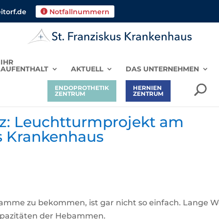
torf.de
Notfallnummern

IHR
AUFENTHALT
AKTUELL
DAS UNTERNEHMEN
ENDOPROTHETIK
HERNIEN
ZENTRUM
ZENTRUM
 Leuchtturmprojekt am
us Krankenhaus
ebamme zu bekommen, ist gar nicht so einfach. Lange 
Kapazitäten der Hebammen.